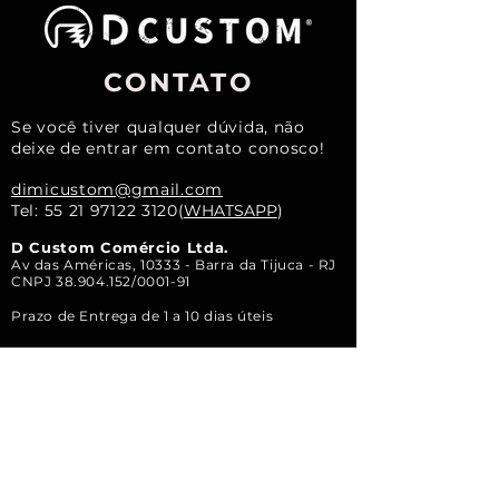
CONTATO
Se você tiver qualquer dúvida, não
deixe de entrar em contato conosco!
dimicustom@gmail.com
Tel:
55 21 97122 3120
(
WHATSAPP
)
D Custom Comércio Ltda.
Av das Américas, 10333 - Barra da Tijuca - RJ
CNPJ
38.904.152
/0001-91
Prazo de Entrega de 1 a 10 dias úteis
Siga a gente no
Instagram
e
Facebook
e se inscreva no nosso canal do
YouTube
Nós garantimos sua dose diária de diversão!!!