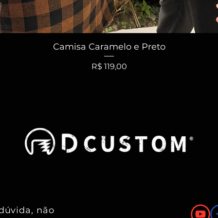
Visualização rápida
Camisa Caramelo e Preto
Preço
R$ 119,00
 dúvida, não