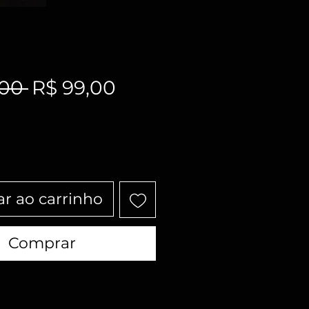
Preço
Preço
,00 
R$ 99,00
normal
promocional
ar ao carrinho
Comprar