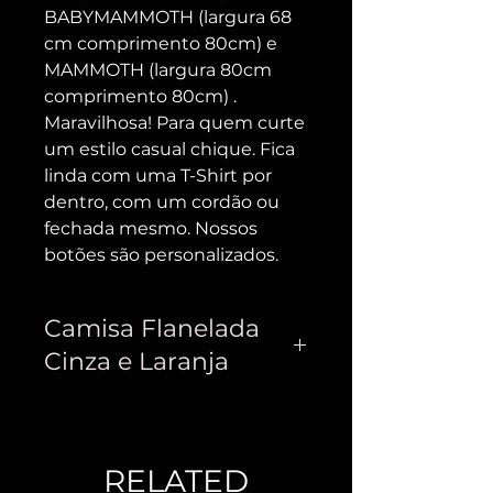
BABYMAMMOTH (largura 68
cm comprimento 80cm) e
MAMMOTH (largura 80cm
comprimento 80cm) .
Maravilhosa! Para quem curte
um estilo casual chique. Fica
linda com uma T-Shirt por
dentro, com um cordão ou
fechada mesmo. Nossos
botões são personalizados.
Camisa Flanelada
Cinza e Laranja
Camisa Flanelada mais leve e fina.
Com dois bolsos na parte da
frente. Muito macia e caimento
RELATED
excelente!