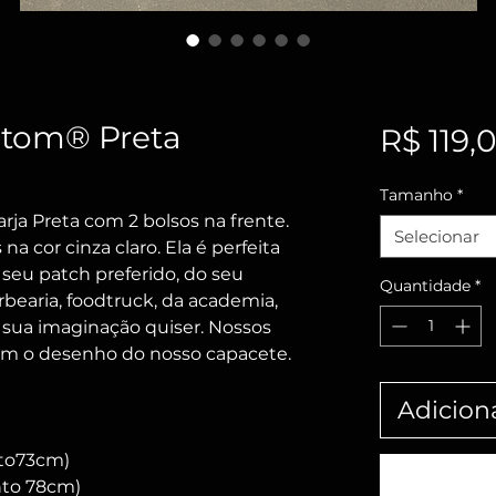
stom® Preta
R$ 119,
Tamanho
*
ja Preta com 2 bolsos na frente.
Selecionar
a cor cinza claro. Ela é perfeita
seu patch preferido, do seu
Quantidade
*
rbearia, foodtruck, da academia,
 sua imaginação quiser. Nossos
om o desenho do nosso capacete.
Adicion
to73cm)
nto 78cm)